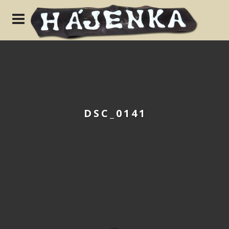
N
DSC_0141