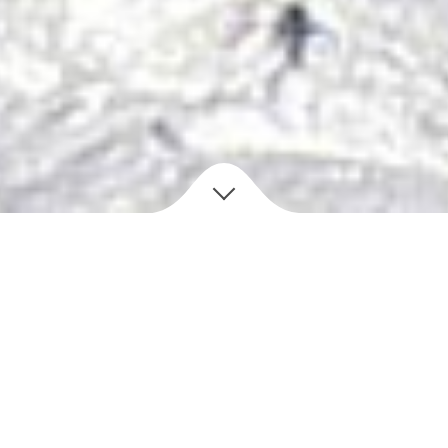
H
ájenka
VAŠE HORSKÁ CHATA
Vítejte na horském hřebenu v Peci pod Sněžkou v
oblasti s názvem Hrnčířské boudy. Pokud znáte lyžařský
vlek Zahrádky, tak naše chata je dostupná z jeho horní