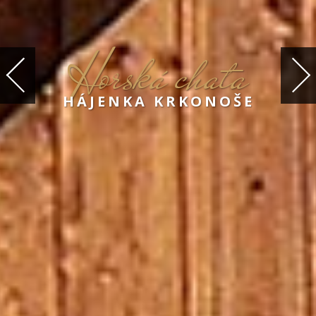
H
orská chata
HÁJENKA KRKONOŠE