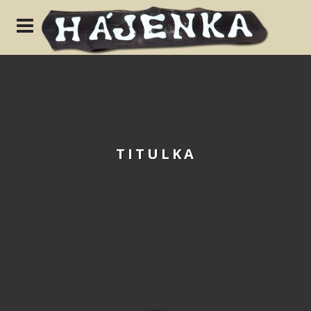
N
TITULKA