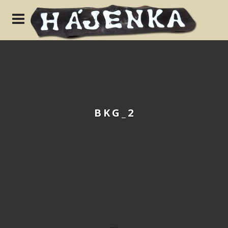
N
BKG_2