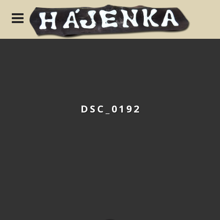
N
DSC_0192